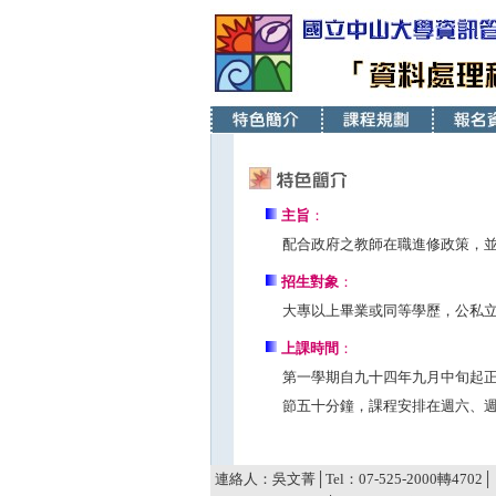
主旨
：
配合政府之教師在職進修政策，
招生對象
：
大專以上畢業或同等學歷，公私
上課時間
：
第一學期自九十四年九月中旬起
節五十分鐘，課程安排在週六、
0
0
連絡人：吳文菁│Tel：07-525-2000轉4702│ Fax