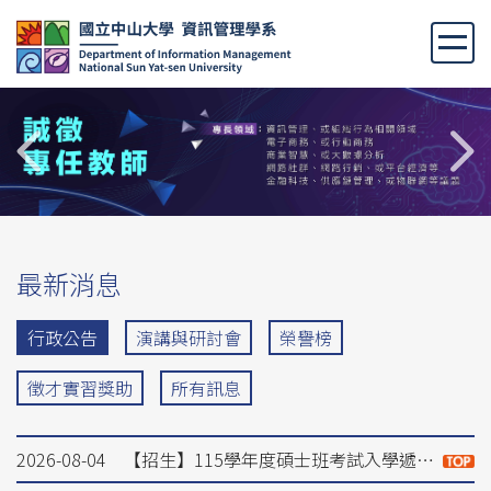
跳
到
主
要
內
容
區
最新消息
行政公告
演講與研討會
榮譽榜
徵才實習獎助
所有訊息
2026-08-04
【招生】115學年度碩士班考試入學遞補備取生名單(8/4更新)